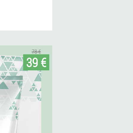
78 €
39 €