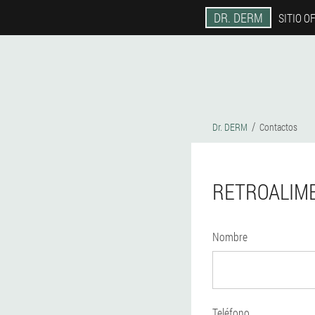
DR. DERM
SITIO O
Dr. DERM
Contactos
RETROALIM
Nombre
Teléfono